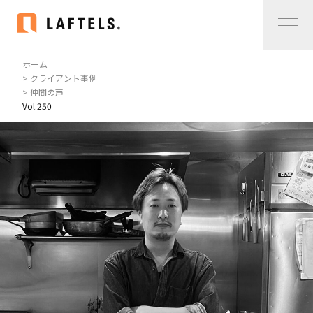
ホーム
Home
> クライアント事例
> 仲間の声
Vol.250
私たちについて
私たちについて
コンサルタント紹介
会社概要
サービス紹介
サービス紹介
事例紹介
仲間の声