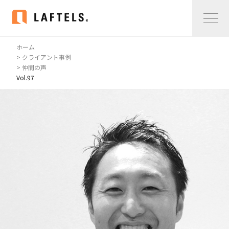
ホーム
Home
> クライアント事例
> 仲間の声
Vol.97
私たちについて
私たちについて
コンサルタント紹介
会社概要
サービス紹介
サービス紹介
事例紹介
仲間の声