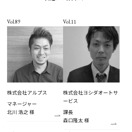
Vol.89
Vol.11
株式会社アルプス
株式会社ヨシダオートサ
ービス
マネージャー
北川 浩之 様
課長
森口隆太 様