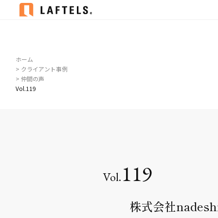
ホーム
> クライアント事例
> 仲間の声
Vol.119
119
株式会社nadeshi