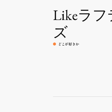
Likeラ
ズ
どこが好きか