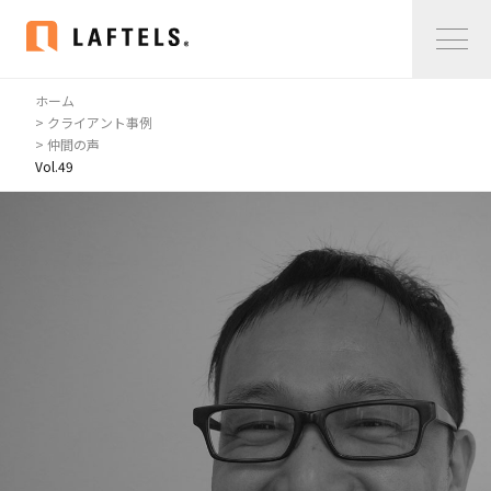
ホーム
Home
> クライアント事例
> 仲間の声
Vol.49
私たちについて
私たちについて
コンサルタント紹介
会社概要
サービス紹介
サービス紹介
事例紹介
仲間の声