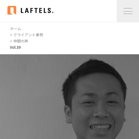
ホーム
Home
> クライアント事例
> 仲間の声
Vol.39
私たちについて
私たちについて
コンサルタント紹介
会社概要
サービス紹介
サービス紹介
事例紹介
仲間の声