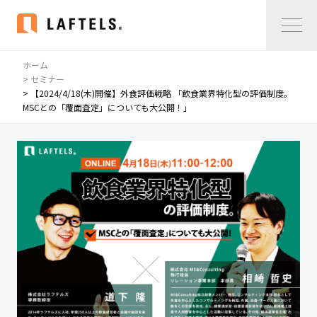
ホーム
Home
> セミナー
> 【2024/4/18(木)開催】外食評価戦略 「飲食業界特化型の評価制度。
MSCとの「覆面査定」についても大公開！」
私たちについて
私たちについて
コンサルタント紹介
会社概要
サービス紹介
サービス紹介
事例紹介
仲間の声