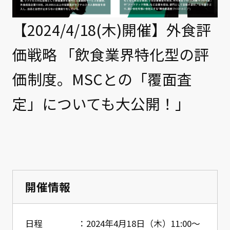
クライアント事例
【2024/4/18(木)開催】外食評
セミナー
価戦略 「飲食業界特化型の評
セミナー情報
価制度。MSCとの「覆面査
ニュース
定」についても大公開！」
ニュース
お問い合わせ
採用情報
開催情報
日程
2024年4月18日（木）11:00～