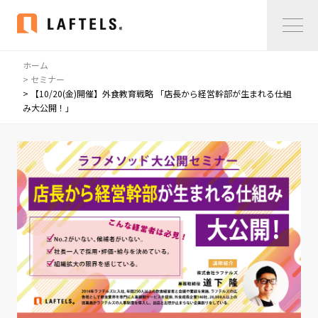
ホーム
Home
> セミナー
> 【10/20(金)開催】外食教育戦略 「店長から経営幹部が生まれる仕組
み大公開！」
私たちについて
私たちについて
コンサルタント紹介
会社概要
サービス紹介
サービス紹介
事例紹介
仲間の声