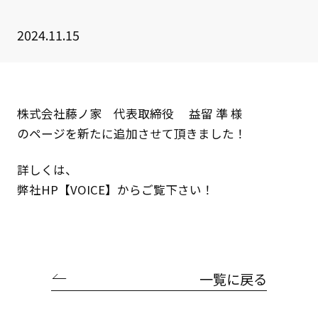
クライアント事例
2024.11.15
セミナー
セミナー情報
ニュース
株式会社藤ノ家 代表取締役 益留 準 様
のページを新たに追加させて頂きました！
ニュース
詳しくは、
弊社HP
【VOICE】
からご覧下さい！
お問い合わせ
採用情報
一覧に戻る