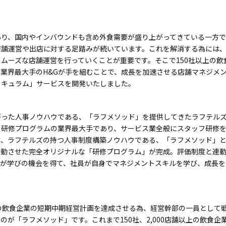
あり、国内やインバウンドも含め外食需要が盛り上がってきている一方で
店舗運営や出店に対する足踏みが続いています。これを解消する為には
ムーズな店舗運営を行っていくことが重要です。そこで150社以上の
業界最大手のH&Gが手を組むことで、成長を加速させる店舗マネジメ
リキュラム」
サービスを開発いたしました。
がった人事ノウハウである、「ラフメソッド」を提供してきたラフテル
研修プログラムの業界最大手であり、サービス業全般にスタッフ研修を
、ラフテルズの持つ人事制度構築ノウハウである、「ラフメソッド」と
連動させた完全オリジナルな「研修プログラム」が完成。評価制度と連
フが学びの機会を得て、社員が自身でマネジメントスキルを学び、成長を
の飲食企業の短期中期経営計画を達成させる為、経営幹部の一員として戦
のが「ラフメソッド」です。これまで150社、2,000店舗以上の飲食企