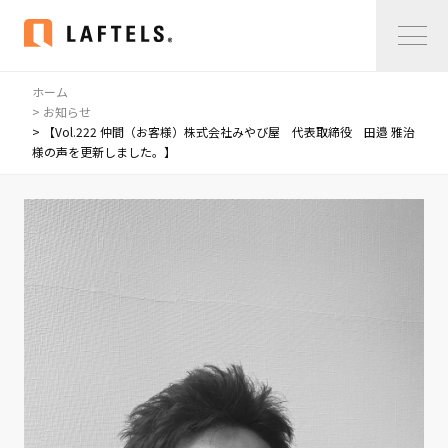
ホーム
Home
> お知らせ
> 【Vol.222 仲間（お客様）株式会社みやび屋 代表取締役 田邉 雅治
様の声を更新しました。】
私たちについて
私たちについて
コンサルタント紹介
会社概要
サービス紹介
サービス紹介
事例紹介
仲間の声