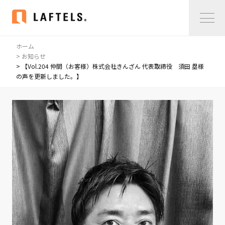
ホーム
Home
> お知らせ
> 【Vol.204 仲間（お客様）株式会社きんざん 代表取締役 須田 塁様
の声を更新しました。】
私たちについて
私たちについて
コンサルタント紹介
会社概要
サービス紹介
サービス紹介
事例紹介
仲間の声