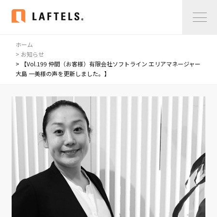
ホーム
Home
> お知らせ
> 【Vol.199 仲間（お客様）有限会社ソフトライン エリアマネージャー
大島 一美様の声を更新しました。】
私たちについて
私たちについて
コンサルタント紹介
会社概要
サービス紹介
サービス紹介
事例紹介
仲間の声