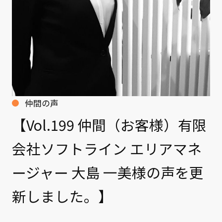
クライアント事例
セミナー
セミナー情報
ニュース
ニュース
仲間の声
【Vol.199 仲間（お客様）有限
お問い合わせ
採用情報
会社ソフトライン エリアマネ
ージャー 大島 一美様の声を更
新しました。】