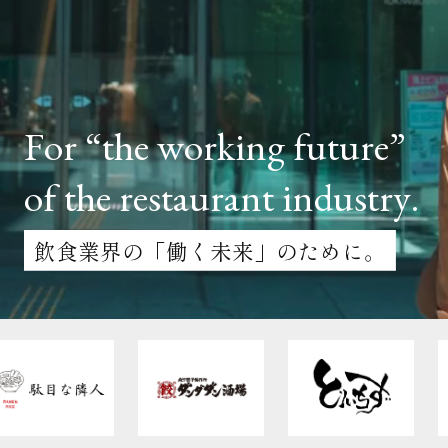
クライアント事例
セミナー
セミナー情報
F
o
r
“
t
h
e
w
o
r
k
i
n
g
f
u
t
u
r
e
”
ニュース
o
f
t
h
e
r
e
s
t
a
u
r
a
n
t
i
n
d
u
s
t
r
y
.
ニュース
飲食業界の「働く未来」のために。
お問い合わせ
採用情報