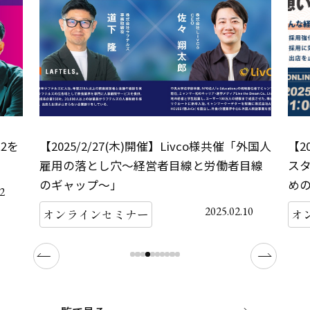
.2を
【2025/2/27(木)開催】Livco様共催「外国人
【2
雇用の落とし穴～経営者目線と労働者目線
ス
のギャップ〜」
めの
12
2025.02.10
オンラインセミナー
オ