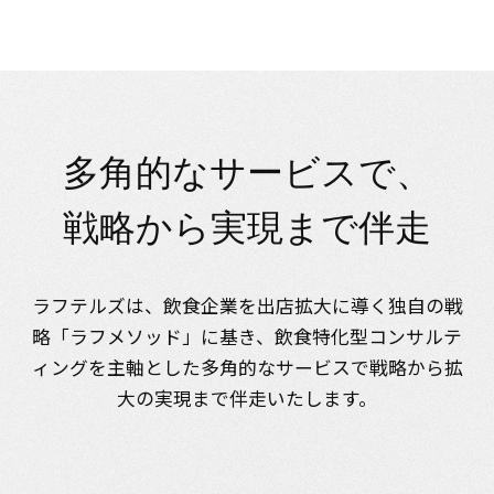
多
角
的
な
サ
ー
ビ
ス
で
、
戦
略
か
ら
実
現
ま
で
伴
走
ラフテルズは、飲食企業を出店拡大に導く独自の戦
略「ラフメソッド」に基き、
飲食特化型コンサルテ
ィングを主軸とした多角的なサービスで
戦略から拡
大の実現まで伴走いたします。