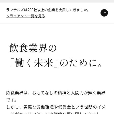
ラフテルズは200社以上の企業を支援してきました。
クライアント一覧を見る
飲
食
業
界
の
「
働
く
未
来
」
の
た
め
に
。
飲食業界は、おもてなしの精神と人間力が輝く業界
です。
しかし、劣悪な労働環境や低賃金という世間のイメ
ージがキャリアとしての価値を覆い隠してきまし