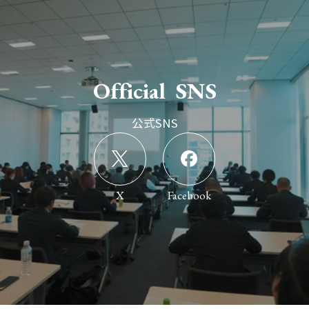
O
f
f
i
c
i
a
l
S
N
S
公式SNS
X
Facebook