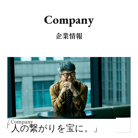
C
o
m
p
a
n
y
企業情報
/ Company
「人の繋がりを宝に。」