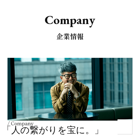
C
o
m
p
a
n
y
企業情報
/ Company
「人の繋がりを宝に。」