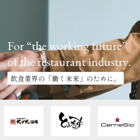
クライアント事例
セミナー
セミナー情報
F
o
r
“
t
h
e
w
o
r
k
i
n
g
f
u
t
u
r
e
”
ニュース
o
f
t
h
e
r
e
s
t
a
u
r
a
n
t
i
n
d
u
s
t
r
y
.
ニュース
飲食業界の「働く未来」のために。
お問い合わせ
採用情報