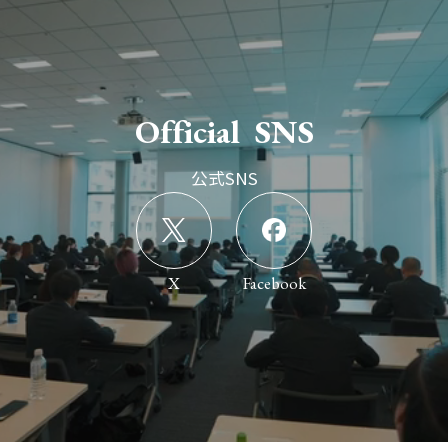
O
f
f
i
c
i
a
l
S
N
S
公式SNS
X
Facebook