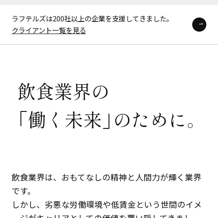
ラフテルズは200社以上の企業を支援してきました。
クライアント一覧を見る
飲
食
業
界
の
「
働
く
未
来
」
の
た
め
に
。
飲食業界は、おもてなしの精神と人間力が輝く業界
です。
しかし、劣悪な労働環境や低賃金という世間のイメ
ージがキャリアとしての価値を覆い隠してきまし