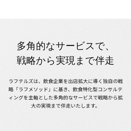
多
角
的
な
サ
ー
ビ
ス
で
、
戦
略
か
ら
実
現
ま
で
伴
走
ラフテルズは、飲食企業を出店拡大に導く独自の戦
略「ラフメソッド」に基き、
飲食特化型コンサルテ
ィングを主軸とした多角的なサービスで
戦略から拡
大の実現まで伴走いたします。