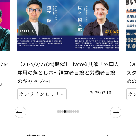
.2を
【2025/2/27(木)開催】Livco様共催「外国人
【2
雇用の落とし穴～経営者目線と労働者目線
ス
のギャップ〜」
めの
12
2025.02.10
オンラインセミナー
オ