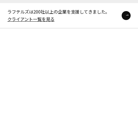
ラフテルズは200社以上の企業を支援してきました。
クライアント一覧を見る
飲
食
業
界
の
「
働
く
未
来
」
の
た
め
に
。
飲食業界は、おもてなしの精神と人間力が輝く業界
です。
しかし、劣悪な労働環境や低賃金という世間のイメ
ージがキャリアとしての価値を覆い隠してきまし