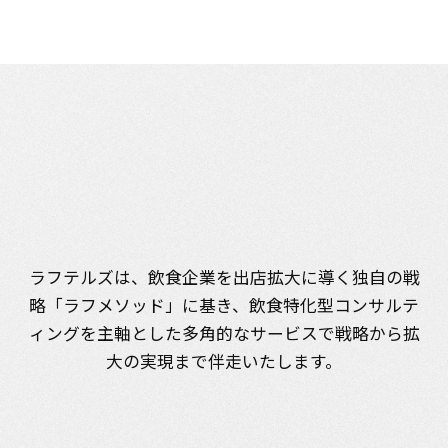
多
角
的
な
サ
ー
ビ
ス
で
、
ラフテルズは、飲食企業を出店拡大に導く独自の戦
戦
略
か
ら
実
現
ま
で
伴
走
略「ラフメソッド」に基き、
飲食特化型コンサルテ
ィングを主軸とした多角的なサービスで
戦略から拡
大の実現まで伴走いたします。