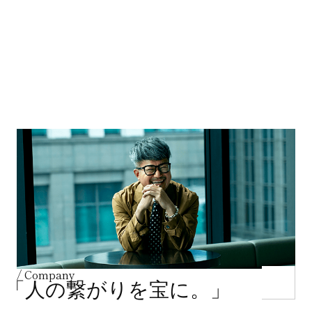
企業情報
C
o
m
p
a
n
y
/ Company
「人の繋がりを宝に。」