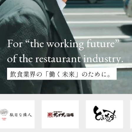
クライアント事例
セミナー
セミナー情報
F
o
r
“
t
h
e
w
o
r
k
i
n
g
f
u
t
u
r
e
”
ニュース
o
f
t
h
e
r
e
s
t
a
u
r
a
n
t
i
n
d
u
s
t
r
y
.
ニュース
飲食業界の「働く未来」のために。
お問い合わせ
採用情報