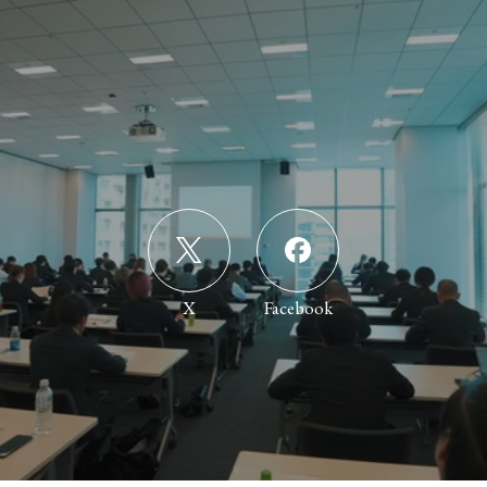
公式SNS
O
f
f
i
c
i
a
l
S
N
S
X
Facebook