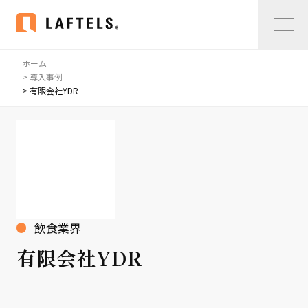
ホーム
Home
> 導入事例
> 有限会社YDR
私たちについて
私たちについて
コンサルタント紹介
会社概要
サービス紹介
飲食業界
サービス紹介
有限会社YDR
事例紹介
仲間の声