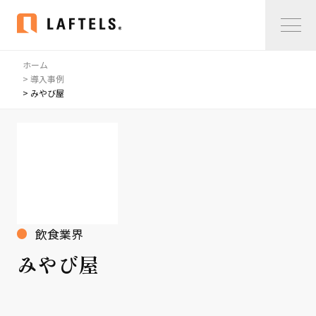
ホーム
Home
> 導入事例
> みやび屋
私たちについて
私たちについて
コンサルタント紹介
会社概要
サービス紹介
飲食業界
サービス紹介
みやび屋
事例紹介
仲間の声